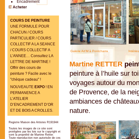
Encadrement
Acheter
COURS DE PEINTURE
UNE FORMULE POUR
CHACUN / COURS
PARTICULIER / COURS
COLLECTIF A LA SEANCE
/ COURS COLLECTIF A
Galerie Art’M à Pontcharra
Intérie
L’ANNEE… Consultez LA
LETTRE DE MARTINE !
Martine RETTER
pein
Offrir des cours de
peinture à l’huile sur to
peinture ? Facile avec le
"chèque cadeau" !
voyages autour du mond
NOUVEAUTE
EXPO
! EN
de Provence, de la neig
PERMANENCE A
L’ATELIER
ambiances de châteaux, 
D’ENCADREMENT D’OR
nature.
ET DE BOIS A CROLLES.
Registre Maison des Artistes R191944
Toutes les images de ce site sont
protégées par les lois sur le copyright et
sont la propriété de Martine Retter.
Toute reproduction non autorisée de ces