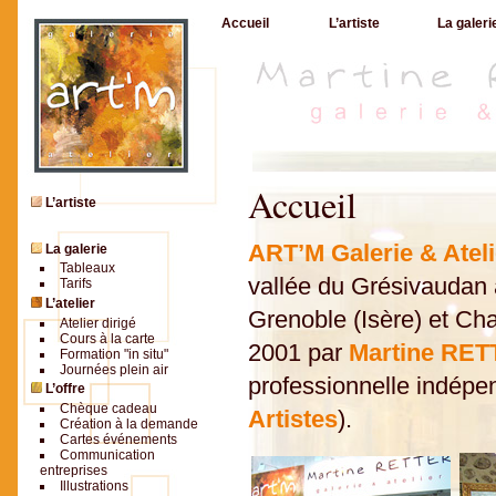
Accueil
L’artiste
La galeri
Accueil
L’artiste
ART’M Galerie
& Atel
La galerie
Tableaux
vallée du Grésivaudan 
Tarifs
L’atelier
Grenoble (Isère) et Ch
Atelier dirigé
Cours à la carte
2001 par
Martine RE
Formation "in situ"
Journées plein air
professionnelle indépen
L’offre
Chèque cadeau
Artistes
).
Création à la demande
Cartes événements
Communication
entreprises
Illustrations